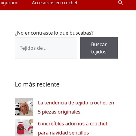
migurumi
Accesorios en crochet
¿No encontraste lo que buscabas?
Buscar
tejidos
Lo más reciente
La tendencia de tejido crochet en
5 piezas originales
6 increíbles adornos a crochet
para navidad sencillos