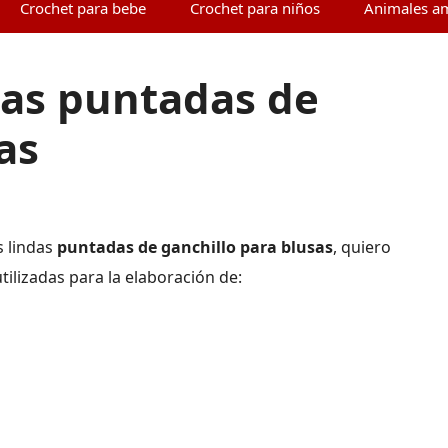
Crochet para bebe
Crochet para niños
Animales a
das puntadas de
as
s lindas
puntadas de ganchillo para blusas
, quiero
ilizadas para la elaboración de: