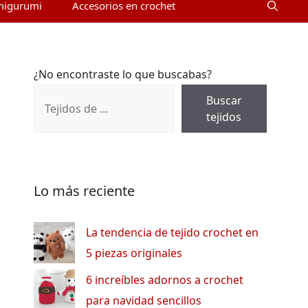
migurumi
Accesorios en crochet
¿No encontraste lo que buscabas?
Buscar
tejidos
Lo más reciente
La tendencia de tejido crochet en
5 piezas originales
6 increíbles adornos a crochet
para navidad sencillos