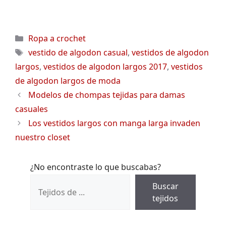
Categorías
Ropa a crochet
Etiquetas
vestido de algodon casual
,
vestidos de algodon
largos
,
vestidos de algodon largos 2017
,
vestidos
de algodon largos de moda
Modelos de chompas tejidas para damas
casuales
Los vestidos largos con manga larga invaden
nuestro closet
¿No encontraste lo que buscabas?
Buscar
tejidos