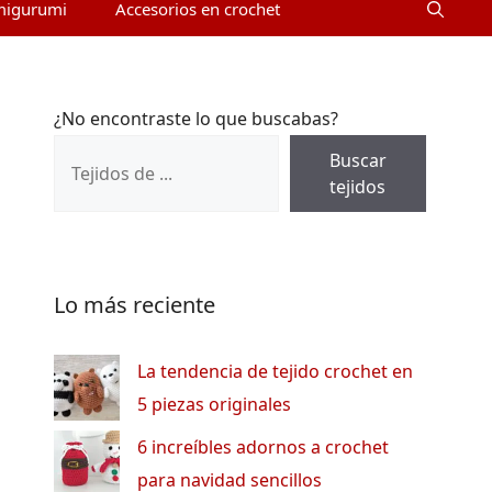
migurumi
Accesorios en crochet
¿No encontraste lo que buscabas?
Buscar
tejidos
Lo más reciente
La tendencia de tejido crochet en
5 piezas originales
6 increíbles adornos a crochet
para navidad sencillos